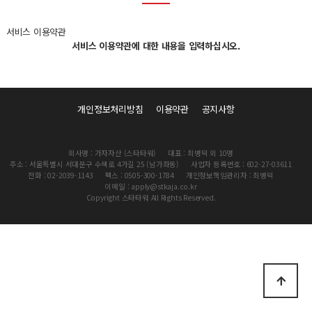
서비스 이용약관
서비스 이용약관에 대한 내용을 입력하십시오.
개인정보처리방침
이용약관
공지사항
회사명 : 가자자산 (스타타워)
대표 : 최병덕 외 10명
주소 : 서울특별시 서대문구 수색로 4가길 25 (남가좌동)
사업자 등록번호 : 602-27-03611
전화 : 02-2039-1143
팩스 : 0505-300-1784
개인정보책임관리자 : 최병덕
이메일 : apply@stkaja.co.kr
Copyright 스타타워 All Rights Reserved.