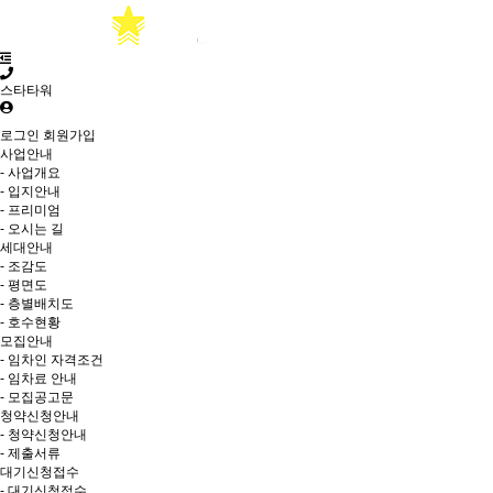
스타타워
로그인
회원가입
사업안내
- 사업개요
- 입지안내
- 프리미엄
- 오시는 길
세대안내
- 조감도
- 평면도
- 층별배치도
- 호수현황
모집안내
- 임차인 자격조건
- 임차료 안내
- 모집공고문
청약신청안내
- 청약신청안내
- 제출서류
대기신청접수
- 대기신청접수