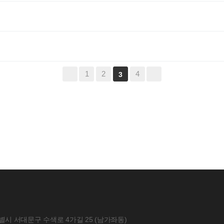
1
2
4
3
별시 서대문구 수색로 4가길 25 (남가좌동)