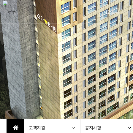
사업안내
사업개요
입지안내
프리미엄
오시는 길
고객지원
공지사항