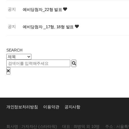
공지
예비당첨자_22형 발표
공지
예비당첨자 _17형, 18형 발표
처음
맨끝
SEARCH
개인정보처리방침
이용약관
공지사항
회사명 : 가자자산 (스타타워)
대표 : 최병덕 외 10명
주소 : 서울특