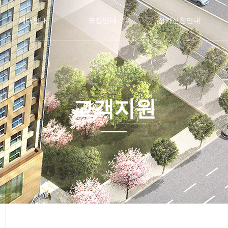
세대안내
모집안내
청약신청안내
조감도
임차인 자격조건
청약신청안내
평면도
임차료 안내
제출서류
층별배치도
모집공고문
고객지원
호수현황