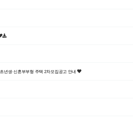
초년생·신혼부부형 주택 2차모집공고 안내