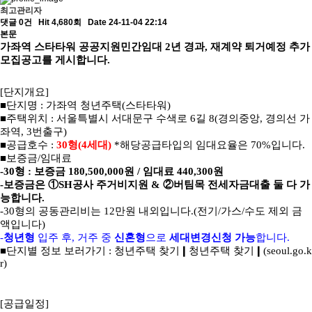
최고관리자
댓글 0건
Hit 4,680회
Date 24-11-04 22:14
본문
가좌역 스타타워 공공지원민간임대
2
년 경과
,
재계약 퇴거예정 추가
모집공고를 게시합니다
.
[
단지개요
]
■
단지명
:
가좌역 청년주택
(
스타타워
)
■
주택위치
:
서울특별시 서대문구 수색로
6
길
8(
경의중앙
,
경의선 가
좌역
, 3
번출구
)
■
공급호수
:
30
형
(4
세대
)
*
해당공급타입의 임대요율은
70%
입니다
.
■
보증금
/
임대료
-30
형
:
보증금
180,500,000
원
/
임대료
440,300
원
-
보증금은
①
SH
공사 주거비지원
&
②
버팀목 전세자금대출 둘 다 가
능합니다
.
-30
형의 공동관리비는
12
만원 내외입니다
.(
전기
/
가스
/
수도 제외 금
액입니다
)
-
청년형
입주 후
,
거주 중
신혼형
으로
세대변경신청 가능
합니다
.
■
단지별 정보 보러가기
:
청년주택 찾기
❙
청년주택 찾기
❙
(seoul.go.k
r)
[
공급일정
]