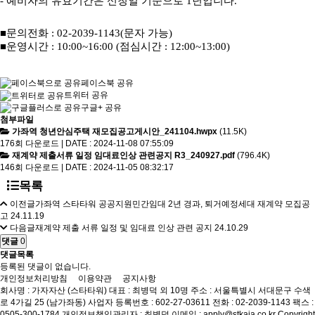
-
예비자의 유효기간은 신청일 기준으로
1
년입니다
.
■
문의전화
: 02-2039-1143(
문자 가능
)
■
운영시간
: 10:00~16:00 (
점심시간
: 12:00~13:00)
페이스북 공유
트위터 공유
구글+ 공유
첨부파일
가좌역 청년안심주택 재모집공고게시안_241104.hwpx
(11.5K)
176회 다운로드 | DATE : 2024-11-08 07:55:09
재계약 제출서류 일정 임대료인상 관련공지 R3_240927.pdf
(796.4K)
146회 다운로드 | DATE : 2024-11-05 08:32:17
목록
이전글
가좌역 스타타워 공공지원민간임대 2년 경과, 퇴거예정세대 재계약 모집공
고
24.11.19
다음글
재계약 제출 서류 일정 및 임대료 인상 관련 공지
24.10.29
댓글
0
댓글목록
등록된 댓글이 없습니다.
개인정보처리방침
이용약관
공지사항
회사명 : 가자자산 (스타타워)
대표 : 최병덕 외 10명
주소 : 서울특별시 서대문구 수색
로 4가길 25 (남가좌동)
사업자 등록번호 : 602-27-03611
전화 : 02-2039-1143
팩스 :
0505-300-1784
개인정보책임관리자 : 최병덕
이메일 : apply@stkaja.co.kr
Copyright