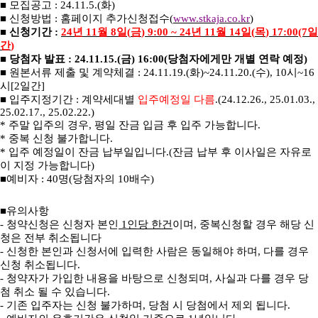
■
모집공고
: 24.11.5.(
화
)
■
신청방법
:
홈페이지 추가신청접수
(
www.stkaja.co.kr
)
■
신청기간
:
24
년
11
월
8
일
(
금
) 9:00 ~ 24
년
11
월
14
일
(
목
) 17:00(7
일
간
)
■
당첨자 발표
: 24.11.15.(
금
) 16:00(
당첨자에게만 개별 연락 예정
)
■
원본서류 제출 및 계약체결
: 24.11.19.(
화
)~24.11.20.(
수
), 10
시
~16
시
[2
일간
]
■
입주지정기간
:
계약세대별
입주예정일 다름
.(24.12.26., 25.01.03.,
25.02.17., 25.02.22.)
*
주말 입주의 경우
,
평일 잔금 입금 후 입주 가능합니다
.
*
중복 신청 불가합니다
.
*
입주 예정일이 잔금 납부일입니다
.(
잔금 납부 후 이사일은 자유로
이 지정 가능합니다
)
■
예비자
: 40
명
(
당첨자의
10
배수
)
■
유의사항
-
청약신청은 신청자 본인
1
인당 한건
이며
,
중복신청할 경우 해당 신
청은 전부 취소됩니다
-
신청한 본인과 신청서에 입력한 사람은 동일해야 하며
,
다를 경우
신청 취소됩니다
.
-
청약자가 가입한 내용을 바탕으로 신청되며
,
사실과 다를 경우 당
첨 취소 될 수 있습니다
.
-
기존 입주자는 신청 불가하며
,
당첨 시 당첨에서 제외 됩니다
.