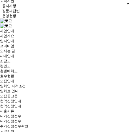
고객지원
- 공지사항
- 질문과답변
- 운영현황
사업안내
사업개요
입지안내
프리미엄
오시는 길
세대안내
조감도
평면도
층별배치도
호수현황
모집안내
임차인 자격조건
임차료 안내
모집공고문
청약신청안내
청약신청안내
제출서류
대기신청접수
대기신청접수
추가신청접수확인
고객지원